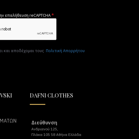
ην επαλήθευση reCAPTCHA
ι και αποδέχομαι τους
Πολιτική Απορρήτου
VSKI
DAFNI CLOTHES
ΗΜΑΤΩΝ
Διεύθυνση
Ανδριανού 125,
Πλάκα 105 58 Αθήνα Ελλάδα