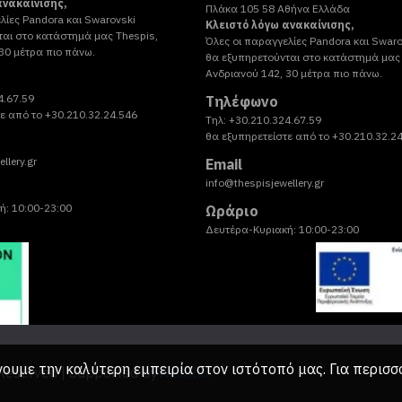
ανακαίνισης,
Πλάκα 105 58 Αθήνα Ελλάδα
λίες Pandora και Swarovski
Kλειστό λόγω ανακαίνισης,
ται στο κατάστημά μας Thespis,
Όλες οι παραγγελίες Pandora και Swaro
30 μέτρα πιο πάνω.
θα εξυπηρετούνται στο κατάστημά μας 
Ανδριανού 142, 30 μέτρα πιο πάνω.
4.67.59
Τηλέφωνο
ε από το +30.210.32.24.546
Τηλ: +30.210.324.67.59
θα εξυπηρετείστε από το +30.210.32.2
llery.gr
Email
info@thespisjewellery.gr
ή: 10:00-23:00
Ωράριο
Δευτέρα-Κυριακή: 10:00-23:00
νουμε την καλύτερη εμπειρία στον ιστότοπό μας. Για περισσ
 Reserved | Supported by
WebRun